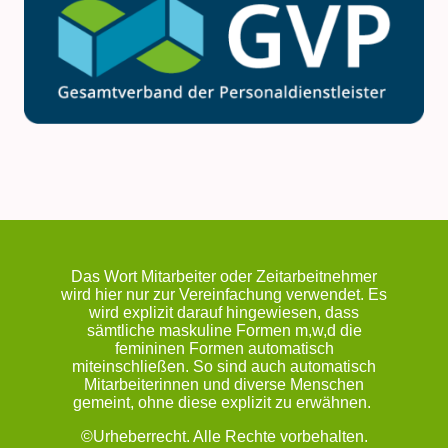
Das Wort Mitarbeiter oder Zeitarbeitnehmer
wird hier nur zur Vereinfachung verwendet. Es
wird explizit darauf hingewiesen, dass
sämtliche maskuline Formen m,w,d die
femininen Formen automatisch
miteinschließen. So sind auch automatisch
Mitarbeiterinnen und diverse Menschen
gemeint, ohne diese explizit zu erwähnen.
©Urheberrecht. Alle Rechte vorbehalten.